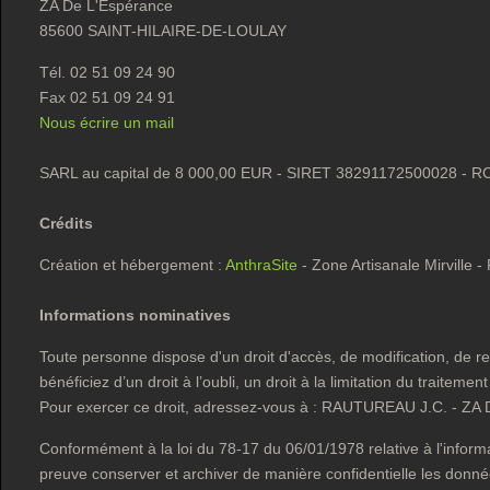
ZA De L'Espérance
85600 SAINT-HILAIRE-DE-LOULAY
Tél.
02 51 09 24 90
Fax
02 51 09 24 91
Nous écrire un mail
SARL au capital de 8 000,00 EUR - SIRET 38291172500028 - R
Crédits
Création et hébergement :
AnthraSite
- Zone Artisanale Mirville 
Informations nominatives
Toute personne dispose d'un droit d'accès, de modification, de rec
bénéficiez d’un droit à l’oubli, un droit à la limitation du traite
Pour exercer ce droit, adressez-vous à : RAUTUREAU J.C. - Z
Conformément à la loi du 78-17 du 06/01/1978 relative à l'informat
preuve conserver et archiver de manière confidentielle les donnée