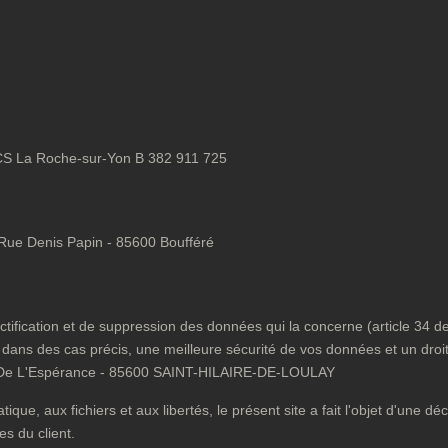
CS La Roche-sur-Yon B 382 911 725
- Rue Denis Papin - 85600 Boufféré
tification et de suppression des données qui la concerne (article 34 de 
ment dans des cas précis, une meilleure sécurité de vos données et un droi
A De L'Espérance - 85600 SAINT-HILAIRE-DE-LOULAY
ique, aux fichiers et aux libertés, le présent site a fait l'objet d'une
s du client.